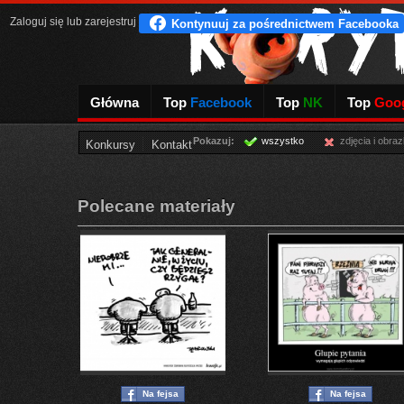
Zaloguj się
lub
zarejestruj
Główna
Top
Facebook
Top
NK
Top
Goog
Pokazuj:
wszystko
zdjęcia i obraz
Konkursy
Kontakt
Polecane materiały
Na fejsa
Na fejsa