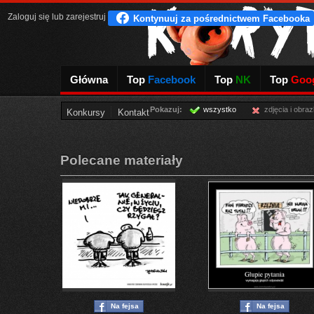
Zaloguj się
lub
zarejestruj
Główna
Top
Facebook
Top
NK
Top
Goog
Pokazuj:
wszystko
zdjęcia i obraz
Konkursy
Kontakt
Polecane materiały
Na fejsa
Na fejsa