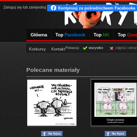
Zaloguj się
lub
zarejestruj
Główna
Top
Facebook
Top
NK
Top
Goog
Pokazuj:
wszystko
zdjęcia i obraz
Konkursy
Kontakt
Polecane materiały
Na fejsa
Na fejsa